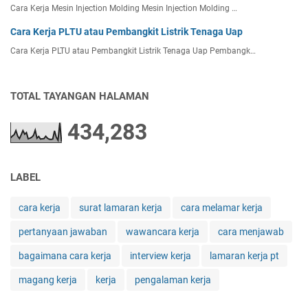
t
Cara Kerja Mesin Injection Molding Mesin Injection Molding …
p
Cara Kerja PLTU atau Pembangkit Listrik Tenaga Uap
a
m
Cara Kerja PLTU atau Pembangkit Listrik Tenaga Uap Pembangk…
a
t
a
TOTAL TAYANGAN HALAMAN
u
S
434,283
e
c
u
LABEL
r
i
t
cara kerja
surat lamaran kerja
cara melamar kerja
y
pertanyaan jawaban
wawancara kerja
cara menjawab
bagaimana cara kerja
interview kerja
lamaran kerja pt
magang kerja
kerja
pengalaman kerja