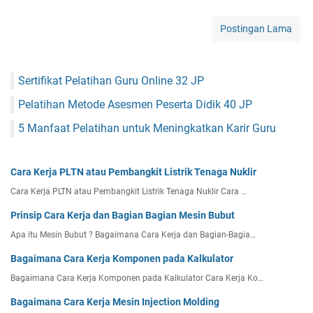
o
h
Postingan Lama
S
u
r
Sertifikat Pelatihan Guru Online 32 JP
a
t
Pelatihan Metode Asesmen Peserta Didik 40 JP
L
a
5 Manfaat Pelatihan untuk Meningkatkan Karir Guru
m
a
r
Cara Kerja PLTN atau Pembangkit Listrik Tenaga Nuklir
a
Cara Kerja PLTN atau Pembangkit Listrik Tenaga Nuklir Cara …
n
K
Prinsip Cara Kerja dan Bagian Bagian Mesin Bubut
e
Apa itu Mesin Bubut ? Bagaimana Cara Kerja dan Bagian-Bagia…
r
j
Bagaimana Cara Kerja Komponen pada Kalkulator
a
Bagaimana Cara Kerja Komponen pada Kalkulator Cara Kerja Ko…
S
Bagaimana Cara Kerja Mesin Injection Molding
a