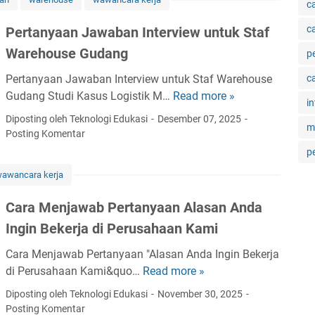
w
c
e
a
a
n
r
c
Pertanyaan Jawaban Interview untuk Staf
b
j
a
a
Warehouse Gudang
p
a
K
n
w
e
Pertanyaan Jawaban Interview untuk Staf Warehouse
c
W
a
r
Gudang Studi Kasus Logistik M…
Read more »
P
a
in
b
j
e
w
Diposting oleh Teknologi Edukasi
Desember 07, 2025
K
m
a
r
Posting Komentar
a
e
S
t
n
p
l
t
a
c
e
awancara kerja
a
n
a
b
f
y
r
Cara Menjawab Pertanyaan Alasan Anda
i
P
a
a
h
Ingin Bekerja di Perusahaan Kami
r
a
K
a
o
n
e
Cara Menjawab Pertanyaan "Alasan Anda Ingin Bekerja
n
c
J
r
di Perusahaan Kami&quo…
Read more »
C
d
u
a
j
a
a
Diposting oleh Teknologi Edukasi
November 30, 2025
r
w
a
r
Posting Komentar
n
e