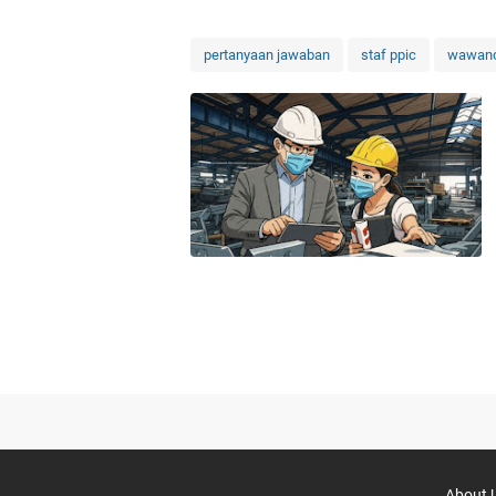
pertanyaan jawaban
staf ppic
wawanc
About 