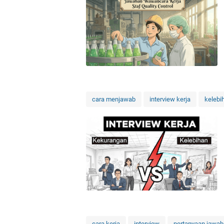
cara menjawab
interview kerja
kelebi
cara kerja
interview
pertanyaan jawa