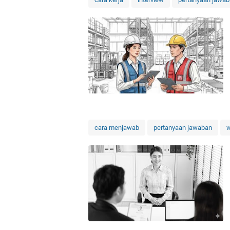
cara menjawab
pertanyaan jawaban
w