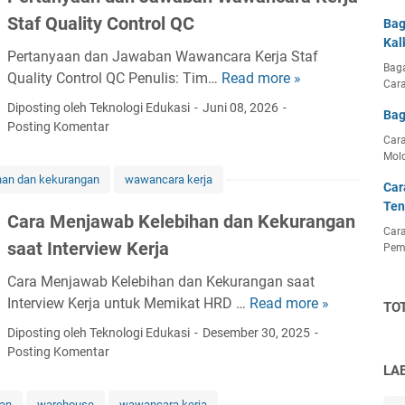
a
Staf Quality Control QC
Bag
a
Kal
n
Pertanyaan dan Jawaban Wawancara Kerja Staf
Bag
d
Quality Control QC Penulis: Tim…
Read more »
P
Cara
a
e
Diposting oleh Teknologi Edukasi
Juni 08, 2026
n
Bag
r
Posting Komentar
J
Cara
t
a
Mol
a
w
han dan kekurangan
wawancara kerja
n
Car
a
Ten
y
Cara Menjawab Kelebihan dan Kekurangan
b
a
Cara
a
saat Interview Kerja
Pem
a
n
n
Cara Menjawab Kelebihan dan Kekurangan saat
W
d
Interview Kerja untuk Memikat HRD …
Read more »
C
TO
a
a
a
w
Diposting oleh Teknologi Edukasi
Desember 30, 2025
n
r
Posting Komentar
a
J
a
LA
n
a
M
c
ban
warehouse
wawancara kerja