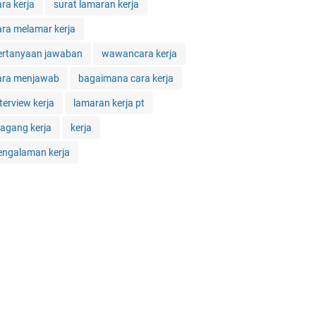
ara kerja
surat lamaran kerja
ara melamar kerja
ertanyaan jawaban
wawancara kerja
ara menjawab
bagaimana cara kerja
terview kerja
lamaran kerja pt
agang kerja
kerja
engalaman kerja