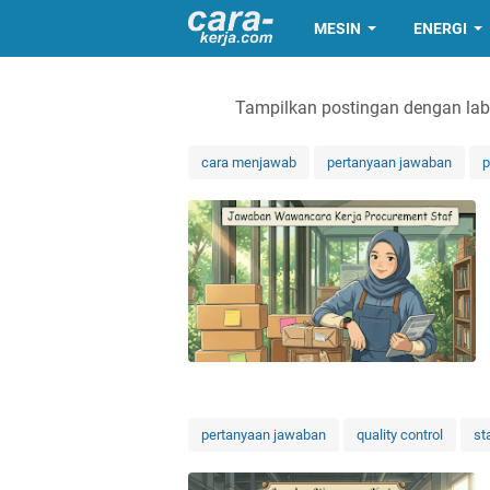
MESIN
ENERGI
Tampilkan postingan dengan la
cara menjawab
pertanyaan jawaban
p
pertanyaan jawaban
quality control
st