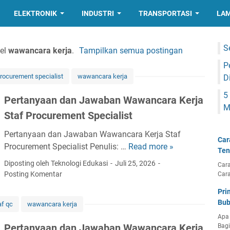
ELEKTRONIK
INDUSTRI
TRANSPORTASI
LAM
S
bel
wawancara kerja
.
Tampilkan semua postingan
P
rocurement specialist
wawancara kerja
D
5
Pertanyaan dan Jawaban Wawancara Kerja
M
Staf Procurement Specialist
Pertanyaan dan Jawaban Wawancara Kerja Staf
Car
Procurement Specialist Penulis: …
Read more »
P
Ten
e
Diposting oleh Teknologi Edukasi
Juli 25, 2026
Cara
r
Posting Komentar
Car
t
Pri
a
Bub
af qc
wawancara kerja
n
Apa 
y
Pertanyaan dan Jawaban Wawancara Kerja
Bag