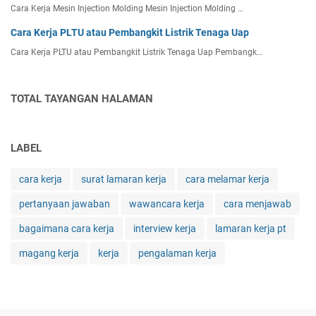
k
Cara Kerja Mesin Injection Molding Mesin Injection Molding …
d
Cara Kerja PLTU atau Pembangkit Listrik Tenaga Uap
a
r
Cara Kerja PLTU atau Pembangkit Listrik Tenaga Uap Pembangk…
i
T
e
TOTAL TAYANGAN HALAMAN
n
a
g
LABEL
a
E
cara kerja
surat lamaran kerja
cara melamar kerja
n
e
pertanyaan jawaban
wawancara kerja
cara menjawab
r
g
bagaimana cara kerja
interview kerja
lamaran kerja pt
i
magang kerja
kerja
pengalaman kerja
B
i
o
g
a