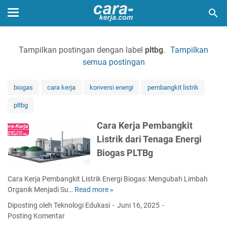
Tampilkan postingan dengan label
pltbg
.
Tampilkan
semua postingan
biogas
cara kerja
konversi energi
pembangkit listrik
pltbg
Cara Kerja Pembangkit
Listrik dari Tenaga Energi
Biogas PLTBg
Cara Kerja Pembangkit Listrik Energi Biogas: Mengubah Limbah
Organik Menjadi Su…
Read more »
C
a
Diposting oleh Teknologi Edukasi
Juni 16, 2025
r
Posting Komentar
a