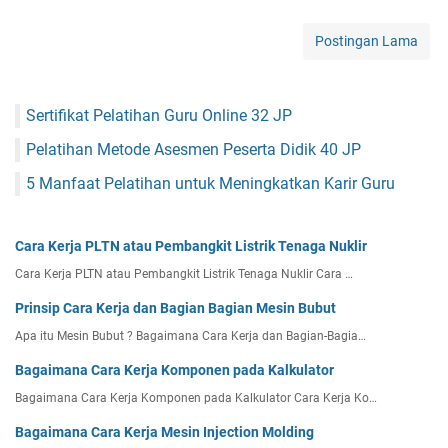
K
e
Postingan Lama
r
j
a
Sertifikat Pelatihan Guru Online 32 JP
P
e
Pelatihan Metode Asesmen Peserta Didik 40 JP
m
b
5 Manfaat Pelatihan untuk Meningkatkan Karir Guru
a
n
g
Cara Kerja PLTN atau Pembangkit Listrik Tenaga Nuklir
k
Cara Kerja PLTN atau Pembangkit Listrik Tenaga Nuklir Cara …
i
t
Prinsip Cara Kerja dan Bagian Bagian Mesin Bubut
L
Apa itu Mesin Bubut ? Bagaimana Cara Kerja dan Bagian-Bagia…
i
s
Bagaimana Cara Kerja Komponen pada Kalkulator
t
Bagaimana Cara Kerja Komponen pada Kalkulator Cara Kerja Ko…
r
Bagaimana Cara Kerja Mesin Injection Molding
i